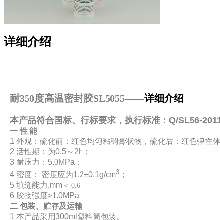
详细介绍
耐350度高温密封胶
SL5055
——
详细介绍
本产品符合国标、行标要求，执行标准：Q/SL56-20
一
性 能
1 外观：硫化前：红色均匀粘稠膏状物，硫化后：红色弹性
2 活性期：为0.5～2h；
3 耐压力：5.0MPa；
3
4 密度： 密度应为1.2±0.1g/cm
；
5 填缝能力,mm
＜ 0.6
6 胶接强度≥1.0MPa
二
包装、贮存及运输
1 本产品采用300ml塑料筒包装。