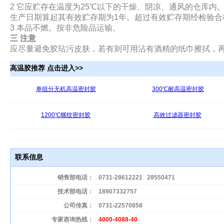
2 它应贮存在温度为25℃以下的干燥、阴凉、通风的仓库内
生产日期算起其有效贮存期为1年。超过有效贮存期经检验合
3 本品不燃。按非危险品运输。
三 注意
应尽量避免胶玷污皮肤，若有则可用沾有酒精的纸巾擦拭，
高温胶推荐 点击进入>>
单组分无机高温密封胶
300℃耐高温密封胶
1200℃螺纹密封胶
高效过滤器密封胶
联系信息
销售部电话：
0731-28612221
28550471
技术部电话：
18907332757
公司传真：
0731-22570858
专家咨询热线：
4000-4088-40