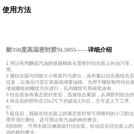
使用方法
耐350度高温密封胶
SL5055
——
详细介绍
1 用沾有丙酮或汽油的脱脂棉除去需密封结合面上的油污等，在1
用。
2 视结合面与间隙大小将其均匀挤出，涂布量以结合面组合
过多，以免玷污其它表面或堵塞油路。当用于螺纹制件结合
堵或螺栓的螺纹方向进行，孔内螺纹可用画笔涂布。
3 结合面涂布液态密封垫后，迅速组合紧固，从调胶到组合的
4 组合后的部件在23±2℃下的硫化12h后，方可进入下工序
行。
5 硫化后，残留在结合面上的液态密封垫可用锋利的小刀削
用手强行撕扯。还可用沾有汽油的棉纱擦去。
6拆卸时，可用木槌沿侧面敲打结合面，松动后在结合面上的
油的棉纱擦去。