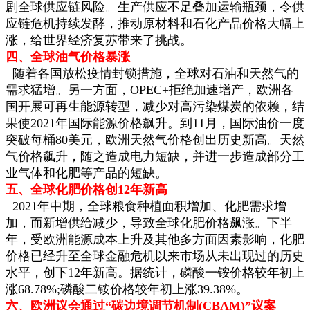
剧全球供应链风险。生产供应不足叠加运输瓶颈，令供
应链危机持续发酵，推动原材料和石化产品价格大幅上
涨，给世界经济复苏带来了挑战。
四、全球油气价格暴涨
随着各国放松疫情封锁措施，全球对石油和天然气的
需求猛增。另一方面，OPEC+拒绝加速增产，欧洲各
国开展可再生能源转型，减少对高污染煤炭的依赖，结
果使2021年国际能源价格飙升。到11月，国际油价一度
突破每桶80美元，欧洲天然气价格创出历史新高。天然
气价格飙升，随之造成电力短缺，并进一步造成部分工
业气体和化肥等产品的短缺。
五、全球化肥价格创12年新高
2021年中期，全球粮食种植面积增加、化肥需求增
加，而新增供给减少，导致全球化肥价格飙涨。下半
年，受欧洲能源成本上升及其他多方面因素影响，化肥
价格已经升至全球金融危机以来市场从未出现过的历史
水平，创下12年新高。据统计，磷酸一铵价格较年初上
涨68.78%;磷酸二铵价格较年初上涨39.38%。
六、欧洲议会通过“碳边境调节机制(CBAM)”议案