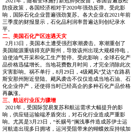
2021年，随着全球施打新冠肺炎疫苗，各国普遍放松
防疫政策，各国经济相对于2020年强劲反弹。受此影
响，国际石化企业普遍强劲复苏。各大企业在2021年前
三季度的财报显示，石化品利润率普遍达到创纪录水
平。
二、美国石化产区连遇天灾
2月13日，美国本土遭受强烈寒潮袭击。寒潮重创了
美国能源重镇得克萨斯州，导致该州出现大规模停电，
迫使油气开采和化工生产暂停。受此影响，全球石化产
品价格迅猛增长。当地花费数月时间，才完全消除此次
灾害影响。祸不单行，8月29日，4级飓风“艾达”在路易
斯安那州附近登陆。飓风袭击不仅仅造成当地石油、石
化企业停产，还使得当时已经高企的多种石化产品价格
再飙涨。
三、航运行业压力骤增
2021年，受国际贸易复苏和航运需求大幅提升的影
响，供应链运输端矛盾突出，对石化行业造成严重影
响。尤其是3月23日，“长赐号”搁浅事件造成苏伊士运
河航道出现多日拥堵，运河受阻带来的蝴蝶效应持续加