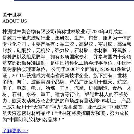
关于世林
ABOUT US
株洲世林聚合物有限公司(简称世林胶业)于2000年4月成立，
是致力于液态胶粘行业，集研发、生产、销售、服务为一体的
专业化公司，主要产品有：军工胶，高温胶，密封胶，高温密
封胶，硅酮胶，无机胶，强力胶，石材胶，木材胶，环氧胶，
修补胶以及阻尼胶等，拥有多项国家专利，并参与国内十余项
航空部部颁标准编制。是中国特种化工协会理事单位，中国环
氧树脂协会理事单位。 公司于2006年全面通过ISO9001质量认
证，2011年获批成为湖南省高新技术企业。旗下拥有：世林、
多能、向宇、波丽美四个品牌。产品广泛应用于航天、航空、
电子、电器、电力、冶炼、刀具、汽摩、机械制造、食品、木
材、石材、水务、重工、建筑等行业。 经过世林人的不断努
力，航天发动机液态密封胶的市场占有量达到80%以上，产品
已成功应用于“天宫”和“神九”发射装置。业已成为“中国航空
航天液态密封材料品牌！”世林还将发挥研发强项，努力成长
为“中国订制胶粘知名品牌！”
了解更多 >>